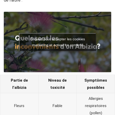
de l’arbre :
Cliquez pour accepter les cookies
marketing et activer ce contenu
Partie de
Niveau de
Symptômes
l’albizia
toxicité
possibles
Allergies
Fleurs
Faible
respiratoires
(pollen)