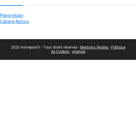
Planetebain
Cabane Nature
2026 Homepool.fr - Tous droits réservés -
Mentions légales
-
Politique
de Cookies
-
sitemap