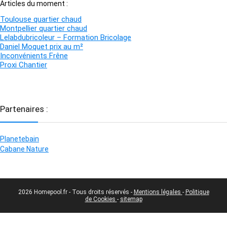
Articles du moment :
Toulouse quartier chaud
Montpellier quartier chaud
Lelabdubricoleur – Formation Bricolage
Daniel Moquet prix au m²
Inconvénients Frêne
Proxi Chantier
Partenaires :
Planetebain
Cabane Nature
2026 Homepool.fr - Tous droits réservés -
Mentions légales
-
Politique
de Cookies
-
sitemap