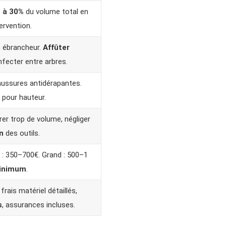
5 à 30%
du volume total en
ervention.
, ébrancheur.
Affûter
fecter entre arbres.
aussures antidérapantes.
pour hauteur.
rer trop de volume, négliger
n
des outils.
 : 350–700€. Grand : 500–1
inimum
.
frais matériel détaillés,
s
, assurances incluses.