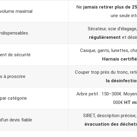
Ne
jamais retirer plus de 2
 volume maximal
une seule int
Sécateur, scie d’élagage
indispensables
régulièrement
et désin
Casque, gants, lunettes, ch
nt de sécurité
Harnais certifié
Couper trop près du tronc, reti
s à proscrire
la désinfectio
Arbre petit : 150–300€. Moyen
par catégorie
000€
HT m
SIRET, description précise, 
’un devis fiable
évacuation des déchet