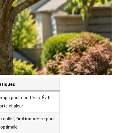
atiques
temps pour conifères. Éviter
orte chaleur.
u collet,
finition nette
pour
 optimale.